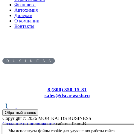
Франшиза
Автохимия
Дилерам
О компании
Контакты
Адрес:
109382
, г.
Москва
,
ул.
Люблинская, д. 70, офис 5
Пн-Вс: с 8.00 до 17.00
8 (800) 350-15-81
sales@dscarwash.ru
Обратный звонок
Copyright © 2026 МОЙ-КА! DS BUSINESS
Создание и продвижение
сайтов Team-B
Информация, представленная на сайте, не является публичной
Мы используем файлы cookie для улучшения работы сайта.