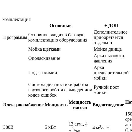
комплектация
Основные
+ ДОП
Дополнительное
Основное входит в базовую
Программы
приобретается
комплектацию оборудования
отдельно
Мойка щетками
Мойка днища
Арка высокого
Ополаскивание
давления
Арка
Подача химии
предварительной
мойки
Система диагностики работы
Ручной пост
грузового робота с выведением
мойки
кодов ошибок
Мощность
По
Электроснабжение
Мощность
Водоотведение
насоса
150
сре
13 атм., 4
авт
3
380В
5 кВт
4 м
/час
3
(1 
м
/час