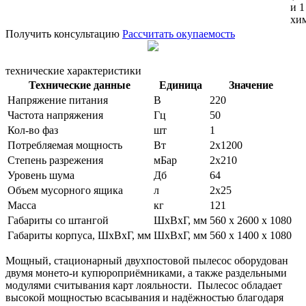
и 1
хи
Получить консультацию
Рассчитать окупаемость
технические характеристики
Технические данные
Единица
Значение
Напряжение питания
В
220
Частота напряжения
Гц
50
Кол-во фаз
шт
1
Потребляемая мощность
Вт
2х1200
Степень разрежения
мБар
2х210
Уровень шума
Дб
64
Объем мусорного ящика
л
2х25
Масса
кг
121
Габариты со штангой
ШхВхГ, мм
560 х 2600 х 1080
Габариты корпуса, ШхВхГ, мм
ШхВхГ, мм
560 х 1400 х 1080
Мощный, стационарный двухпостовой пылесос оборудован
двумя монето-и купюроприёмниками, а также раздельными
модулями считывания карт лояльности. Пылесос обладает
высокой мощностью всасывания и надёжностью благодаря