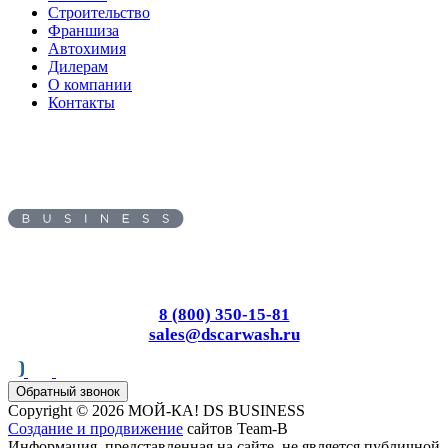
Строительство
Франшиза
Автохимия
Дилерам
О компании
Контакты
Адрес:
109382
, г.
Москва
,
ул.
Люблинская, д. 70, офис 5
Пн-Вс: с 8.00 до 17.00
8 (800) 350-15-81
sales@dscarwash.ru
Обратный звонок
Copyright © 2026 МОЙ-КА! DS BUSINESS
Создание и продвижение
сайтов Team-B
Информация, представленная на сайте, не является публичной